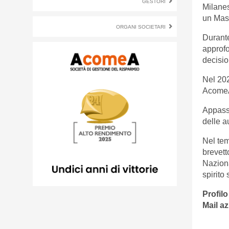
GESTORI
Milanes
un Mast
ORGANI SOCIETARI
Durante
approfo
decisio
Nel 202
AcomeA
Appassi
delle a
Nel tem
brevett
Naziona
spirito
Profilo
Mail az