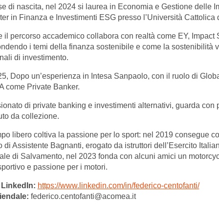
e di nascita, nel 2024 si laurea in Economia e Gestione delle
er in Finanza e Investimenti ESG presso l’Università Cattolica 
 il percorso accademico collabora con realtà come EY, Impact
ndendo i temi della finanza sostenibile e come la sostenibilità v
nali di investimento.
5, Dopo un’esperienza in Intesa Sanpaolo, con il ruolo di Globa
 come Private Banker.
onato di private banking e investimenti alternativi, guarda con 
uto da collezione.
po libero coltiva la passione per lo sport: nel 2019 consegue con
o di Assistente Bagnanti, erogato da istruttori dell’Esercito Ital
le di Salvamento, nel 2023 fonda con alcuni amici un motorcyc
 sportivo e passione per i motori.
 LinkedIn:
https://www.linkedin.com/in/federico-centofanti/
iendale:
federico.centofanti@acomea.it