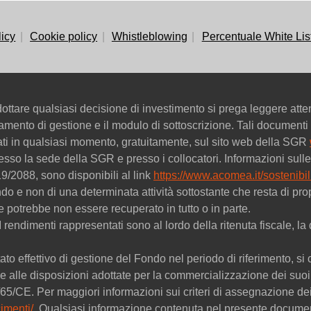
licy
Cookie policy
Whistleblowing
Percentuale White Lis
ttare qualsiasi decisione di investimento si prega leggere att
golamento di gestione e il modulo di sottoscrizione. Tali documenti 
tati in qualsiasi momento, gratuitamente, sul sito web della SGR
esso la sede della SGR e presso i collocatori. Informazioni sulle 
9/2088, sono disponibili al link
https://www.acomea.it/sostenibili
ondo e non di una determinata attività sottostante che resta di
ne potrebbe non essere recuperato in tutto o in parte.
. I rendimenti rappresentati sono al lordo della ritenuta fiscale,
ato effettivo di gestione del Fondo nel periodo di riferimento, si c
 alle disposizioni adottate per la commercializzazione dei suoi 
09/65/CE. Per maggiori informazioni sui criteri di assegnazione 
imenti/
. Qualsiasi informazione contenuta nel presente documen