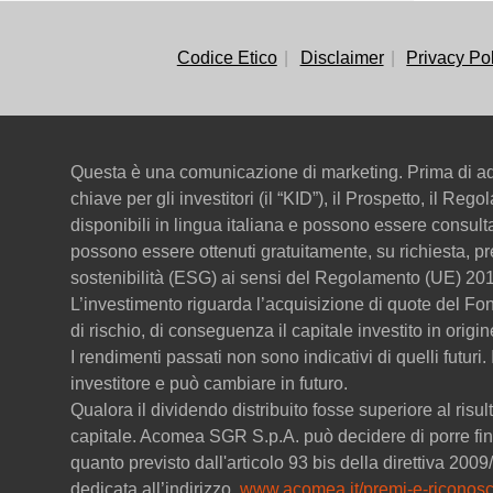
Codice Etico
Disclaimer
Privacy Po
Questa è una comunicazione di marketing. Prima di ado
chiave per gli investitori (il “KID”), il Prospetto, il Re
disponibili in lingua italiana e possono essere consul
possono essere ottenuti gratuitamente, su richiesta, pr
sostenibilità (ESG) ai sensi del Regolamento (UE) 201
L’investimento riguarda l’acquisizione di quote del F
di rischio, di conseguenza il capitale investito in origi
I rendimenti passati non sono indicativi di quelli futuri
investitore e può cambiare in futuro.
Qualora il dividendo distribuito fosse superiore al risult
capitale. Acomea SGR S.p.A. può decidere di porre fine
quanto previsto dall'articolo 93 bis della direttiva 20
dedicata all’indirizzo
www.acomea.it/premi-e-riconosc