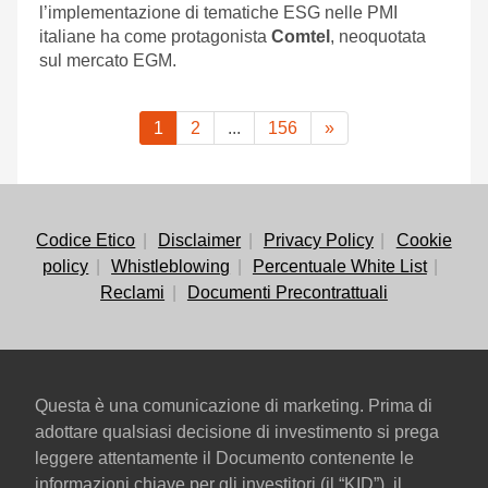
l’implementazione di tematiche ESG nelle PMI
italiane ha come protagonista
Comtel
, neoquotata
sul mercato EGM.
1
2
...
156
»
Codice Etico
Disclaimer
Privacy Policy
Cookie
policy
Whistleblowing
Percentuale White List
Reclami
Documenti Precontrattuali
Questa è una comunicazione di marketing. Prima di
adottare qualsiasi decisione di investimento si prega
leggere attentamente il Documento contenente le
informazioni chiave per gli investitori (il “KID”), il