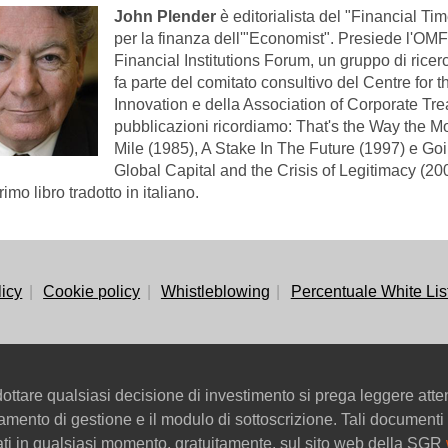
John Plender
è editorialista del "Financial Ti
per la finanza dell'"Economist". Presiede l'OMF
Financial Institutions Forum, un gruppo di ricer
fa parte del comitato consultivo del Centre for t
Innovation e della Association of Corporate Tre
pubblicazioni ricordiamo: That's the Way the 
Mile (1985), A Stake In The Future (1997) e Goi
Global Capital and the Crisis of Legitimacy (200
rimo libro tradotto in italiano.
licy
Cookie policy
Whistleblowing
Percentuale White Lis
ttare qualsiasi decisione di investimento si prega leggere att
golamento di gestione e il modulo di sottoscrizione. Tali documenti 
tati in qualsiasi momento, gratuitamente, sul sito web della SGR