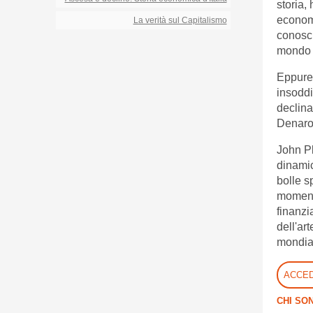
storia,
economi
La verità sul Capitalismo
conosci
mondo i
Eppure,
insoddis
declina
Denaro 
John Pl
dinamic
bolle s
momenti
finanzi
dell'ar
mondia
ACCED
CHI SON