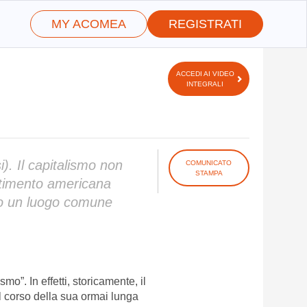
MY ACOMEA
REGISTRATI
ACCEDI AI VIDEO
INTEGRALI
i). Il capitalismo non
COMUNICATO
STAMPA
stimento americana
to un luogo comune
smo”. In effetti, storicamente, il
el corso della sua ormai lunga