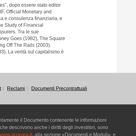
mes", dopo essere stato editor
IF, Official Monetary and
ca e consulenza finanziaria, e
he Study of Financial
asurers. Tra le sue
Money Goes (1982), The Square
ng Off The Rails (2003).
3). La verità sul capitalismo è
t
Reclami
Documenti Precontrattuali
entamente il Documento contenente le informazioni
che descrivono anche i diritti degli investitori, sono
www.acomea.it
, alla sezione «Documenti e Moduli», e