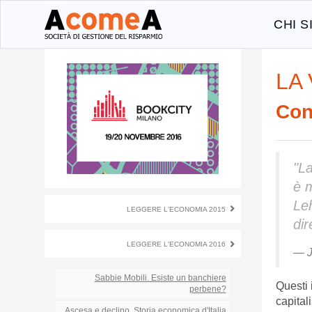
CHI 
LA
co
"La
è m
Le
LEGGERE L'ECONOMIA 2015
dir
LEGGERE L'ECONOMIA 2016
J
Sabbie Mobili. Esiste un banchiere
Questi i
perbene?
capital
Ascesa e declino. Storia economica d'Italia