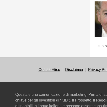
il suo p
Codice Etico
Disclaimer
Privacy Po
Questa è una comunicazione di marketing. Prima di ado
chiave per gli investitori (il “KID”), il Prospetto, il Re
disponibili in lingua italiana e possono essere consul