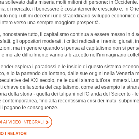
 ha sollevato dalla miseria molti milioni di persone: in Occidente
a di mercato, il benessere è costantemente cresciuto e, in Ori
uto negli ultimi decenni uno straordinario sviluppo economico che
ntero verso una sempre maggiore prosperità.
 nonostante tutto, il capitalismo continua a essere messo in dis
fatti, gli oppositori moderati, i critici radicali e i nemici giurati, in
zioni, ma in genere quando si pensa al capitalismo non si pens
e morale difficilmente vanno a braccetto nell'immaginario collet
ender esplora i paradossi e le insidie di questo sistema econo
o, e lo fa partendo da lontano, dalle sue origini nella Venezia m
peculative del XXI secolo, nelle quali siamo tutt'ora immersi. Lung
 chiave della storia del capitalismo, come ad esempio la strana
aria della storia - quella dei tulipani nell'Olanda del Seicento -
te contemporanea, fino alla recentissima crisi dei mutui subprime
li pagano le conseguenze.
I AI VIDEO INTEGRALI
O I RELATORI