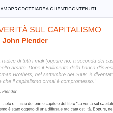
SIAMO
PRODOTTI
AREA CLIENTI
CONTENUTI
 VERITÀ SUL CAPITALISMO
n John Plender
 radice di tutti i mali (oppure no, a seconda dei cas
olto amato. Dopo il Fallimento della banca d’inve
hman Brothers, nel settembre del 2008, è diventa
e che il capitalismo ormai è compromesso."
. Plender
l titolo e l’inizio del primo capitolo del libro “La verità sul capitali
ismo è stato oggetto di una diffusa e radicata ostilità. Eppure, n