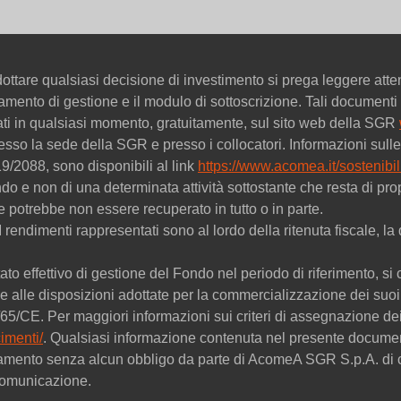
ttare qualsiasi decisione di investimento si prega leggere att
golamento di gestione e il modulo di sottoscrizione. Tali documenti 
tati in qualsiasi momento, gratuitamente, sul sito web della SGR
esso la sede della SGR e presso i collocatori. Informazioni sulle 
9/2088, sono disponibili al link
https://www.acomea.it/sostenibili
ondo e non di una determinata attività sottostante che resta di
ne potrebbe non essere recuperato in tutto o in parte.
. I rendimenti rappresentati sono al lordo della ritenuta fiscale,
ato effettivo di gestione del Fondo nel periodo di riferimento, si c
 alle disposizioni adottate per la commercializzazione dei suoi 
09/65/CE. Per maggiori informazioni sui criteri di assegnazione 
imenti/
. Qualsiasi informazione contenuta nel presente documen
amento senza alcun obbligo da parte di AcomeA SGR S.p.A. di c
 comunicazione.