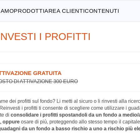
SIAMO
PRODOTTI
AREA CLIENTI
CONTENUTI
NVESTI I PROFITTI
TTIVAZIONE GRATUITA
OSTO DI ATTIVAZIONE 300 EURO
ne dei profitti sul fondo? Li metti al sicuro o li rinvesti alla rice
Reinvesti i profitti ti consente di scegliere come utilizzare i guad
te di
consolidare i profitti spostandoli da un fondo a medio/
o, oppure
osare di più, proteggendo allo stesso tempo il capitale 
guadagni da un fondo a basso rischio a uno a rischio più el