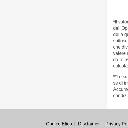
*Il val
dell'Op
della q
sottosc
che div
valere s
da rein
calcolat
**Le si
se di i
Accumol
condizi
Codice Etico
Disclaimer
Privacy Po