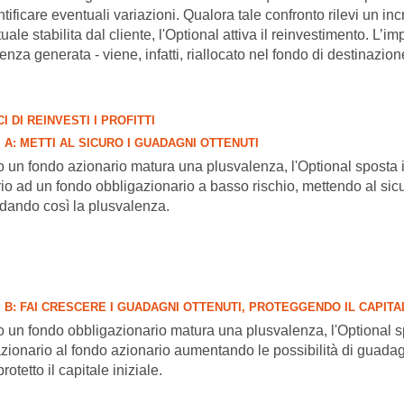
ntificare eventuali variazioni. Qualora tale confronto rilevi un in
ale stabilita dal cliente, l'Optional attiva il reinvestimento. L’imp
enza generata - viene, infatti, riallocato nel fondo di destinazion
CI DI REINVESTI I PROFITTI
 A
: METTI AL SICURO I GUADAGNI OTTENUTI
un fondo azionario matura una plusvalenza, l'Optional sposta i
io ad un fondo obbligazionario a basso rischio, mettendo al sicuro 
dando così la plusvalenza.
 B
: FAI CRESCERE I GUADAGNI OTTENUTI, PROTEGGENDO IL CAPITAL
un fondo obbligazionario matura una plusvalenza, l'Optional spos
zionario al fondo azionario aumentando le possibilità di guad
otetto il capitale iniziale.