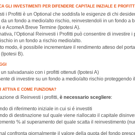
A GLI INVESTIMENTI PER DIFENDERE CAPITALE INIZIALE E PROFITT
ti i Profitti è un Optional che soddisfa le esigenze di chi deside
i da un fondo a medio/alto rischio, reinvestendoli in un fondo 
 e AcomeA Breve Termine (Ipotesi A).
nativa, l'Optional Reinvesti i Profitti può consentire di investire i 
ischio in un fondo a rischio medio/alto.
to modo, è possibile incrementare il rendimento atteso del portaf
 (Ipotesi B).
GGI
un salvadanaio con i profitti ottenuti (Ipotesi A)
nte di investire su un fondo a medio/alto rischio proteggendo il 
I ATTIVA E COME FUNZIONA?
vazione di Reinvesti i profitti,
è necessario scegliere
:
ndo di riferimento iniziale in cui si é investiti
ndo di destinazione sul quale viene riallocato il capitale disinves
remento % al superamento del quale scatta il reinvestimento (num
nal confronta giornalmente il valore della quota del fondo prescel