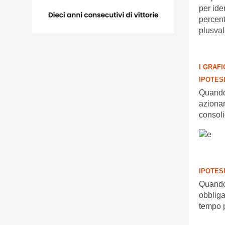
per ide
percentu
plusval
I GRAFI
IPOTESI
Quando 
azionar
consoli
IPOTESI
Quando 
obbliga
tempo pr