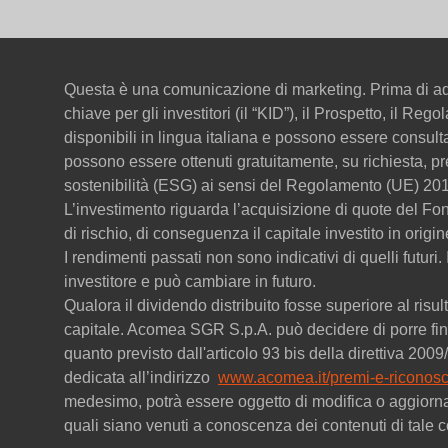
Questa è una comunicazione di marketing. Prima di ado
chiave per gli investitori (il “KID”), il Prospetto, il Re
disponibili in lingua italiana e possono essere consul
possono essere ottenuti gratuitamente, su richiesta, pr
sostenibilità (ESG) ai sensi del Regolamento (UE) 201
L’investimento riguarda l’acquisizione di quote del F
di rischio, di conseguenza il capitale investito in origi
I rendimenti passati non sono indicativi di quelli futuri
investitore e può cambiare in futuro.
Qualora il dividendo distribuito fosse superiore al risult
capitale. Acomea SGR S.p.A. può decidere di porre fine
quanto previsto dall'articolo 93 bis della direttiva 20
dedicata all’indirizzo
www.acomea.it/premi-e-riconosc
medesimo, potrà essere oggetto di modifica o aggiorn
quali siano venuti a conoscenza dei contenuti di tale