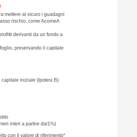
I
ra mettere al sicuro i guadagni
a basso rischio, come AcomeA
profitti derivanti da un fondo a
oglio, preservando il capitale
capitale iniziale (Ipotesi B)
tito
eri interi a partire dal1%)
to con il valore di riferimento*