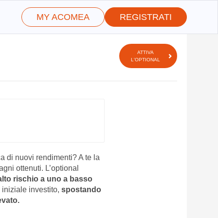
MY ACOMEA
REGISTRATI
ATTIVA
L'OPTIONAL
rca di nuovi rendimenti? A te la
agni ottenuti. L’optional
alto rischio a uno a basso
iniziale investito,
spostando
evato.