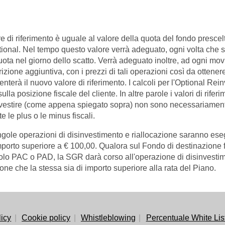
ore di riferimento è uguale al valore della quota del fondo prescelt
tional. Nel tempo questo valore verrà adeguato, ogni volta che sca
uota nel giorno dello scatto. Verrà adeguato inoltre, ad ogni mo
rizione aggiuntiva, con i prezzi di tali operazioni così da ottene
enterà il nuovo valore di riferimento. I calcoli per l'Optional Reinv
ulla posizione fiscale del cliente. In altre parole i valori di riferim
vestire (come appena spiegato sopra) non sono necessariamente
e le plus o le minus fiscali.
ngole operazioni di disinvestimento e riallocazione saranno es
mporto superiore a € 100,00. Qualora sul Fondo di destinazione f
o PAC o PAD, la SGR darà corso all'operazione di disinvestime
one che la stessa sia di importo superiore alla rata del Piano.
licy
Cookie policy
Whistleblowing
Percentuale White Lis