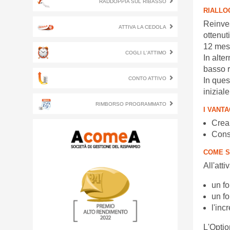
RADDOPPIA SUL RIBASSO
RIALLOC
Reinves
ATTIVA LA CEDOLA
ottenut
12 mesi
COGLI L'ATTIMO
In alter
basso r
CONTO ATTIVO
In ques
iniziale
RIMBORSO PROGRAMMATO
I VANTA
Crea 
Conse
COME S
All'atti
un fo
un fo
l'inc
L'Optio