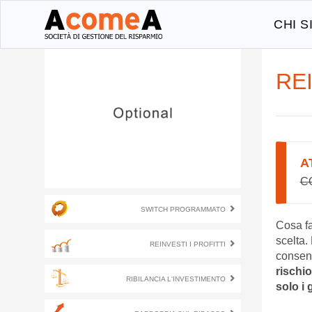
CHI 
REI
A
C
SWITCH PROGRAMMATO
Cosa far
scelta. 
REINVESTI I PROFITTI
consen
rischi
RIBILANCIA L'INVESTIMENTO
solo i 