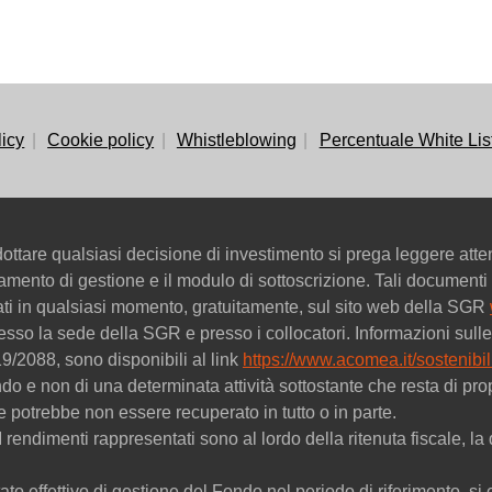
licy
Cookie policy
Whistleblowing
Percentuale White Lis
ttare qualsiasi decisione di investimento si prega leggere att
golamento di gestione e il modulo di sottoscrizione. Tali documenti 
tati in qualsiasi momento, gratuitamente, sul sito web della SGR
esso la sede della SGR e presso i collocatori. Informazioni sulle 
9/2088, sono disponibili al link
https://www.acomea.it/sostenibili
ondo e non di una determinata attività sottostante che resta di
ne potrebbe non essere recuperato in tutto o in parte.
. I rendimenti rappresentati sono al lordo della ritenuta fiscale,
ato effettivo di gestione del Fondo nel periodo di riferimento, si c