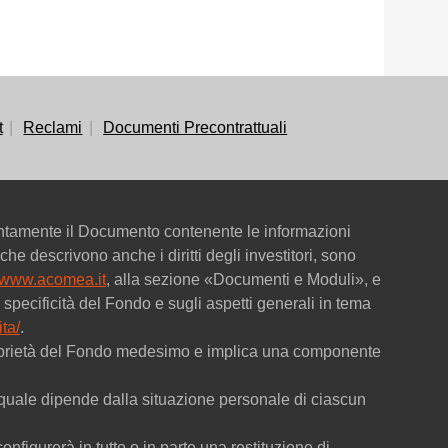
t
Reclami
Documenti Precontrattuali
entamente il Documento contenente le informazioni
che descrivono anche i diritti degli investitori, sono
www.acomea.it
, alla sezione «Documenti e Moduli», e
specificità del Fondo e sugli aspetti generali in tema
ta/
.
 proprietà del Fondo medesimo e implica una componente
 la quale dipende dalla situazione personale di ciascun
onfigurerà in tutto o in parte una restituzione di