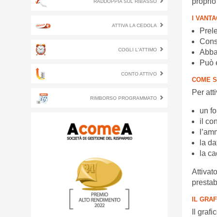
proprio
RADDOPPIA SUL RIBASSO
I VANTA
ATTIVA LA CEDOLA
Prele
Conse
COGLI L'ATTIMO
Abbat
Può e
CONTO ATTIVO
COME S
Per at
RIMBORSO PROGRAMMATO
un fo
il co
l’amm
la da
la ca
Attivat
prestabi
IL GRA
Il grafi