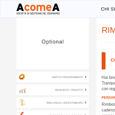
CHI 
RI
C
Hai bis
SWITCH PROGRAMMATO
Tranqui
con reg
REINVESTI I PROFITTI
PERSON
RIBILANCIA L'INVESTIMENTO
Rimbors
cadenza