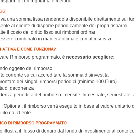
 risparmio con regolarità e metodo.
GGI
va una somma fissa rendendola disponibile direttamente sul tuo
nte al cliente di disporre periodicamente dei propri risparmi
te il costo del diritto fisso sui rimborsi ordinari
ssere combinato in maniera ottimale con altri servizi
I ATTIVA E COME FUNZIONA?
tivare Rimborso programmato,
è necessario scegliere
:
ndo oggetto del rimborso
nto corrente su cui accreditare la somma disinvestita
ontare dei singoli rimborsi periodici (minimo 100 Euro)
ta di decorrenza
denza periodica del rimborso: mensile, trimestrale, semestrale,
o l'Optional, il rimborso verrà eseguito in base al valore unitario 
lito dal cliente.
FICO DI RIMBORSO PROGRAMMATO
co illustra il flusso di denaro dal fondo di investimento al conto c