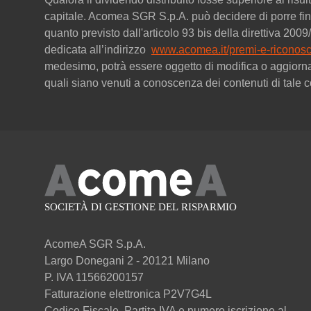
capitale. Acomea SGR S.p.A. può decidere di porre fine
quanto previsto dall'articolo 93 bis della direttiva 20
dedicata all’indirizzo
www.acomea.it/premi-e-riconosc
medesimo, potrà essere oggetto di modifica o aggiorn
quali siano venuti a conoscenza dei contenuti di tale
AcomeA SGR S.p.A.
Largo Donegani 2 - 20121 Milano
P. IVA 11566200157
Fatturazione elettronica P2V7G4L
Codice Fiscale, Partita IVA e numero iscrizione al