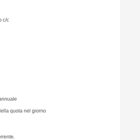
 c/c
 annuale
della quota nel giorno
orrente.