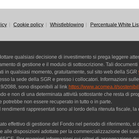
licy
Cookie policy
Whistleblowing
Percentuale White Lis
ttare qualsiasi decisione di investimento si prega leggere att
golamento di gestione e il modulo di sottoscrizione. Tali documenti 
tati in qualsiasi momento, gratuitamente, sul sito web della SGR
esso la sede della SGR e presso i collocatori. Informazioni sulle 
9/2088, sono disponibili al link
https://www.acomea.it/sostenibili
ondo e non di una determinata attività sottostante che resta di
ne potrebbe non essere recuperato in tutto o in parte.
. I rendimenti rappresentati sono al lordo della ritenuta fiscale,
ato effettivo di gestione del Fondo nel periodo di riferimento, si c
 alle disposizioni adottate per la commercializzazione dei suoi 
09/65/CE. Per maggiori informazioni sui criteri di assegnazione 