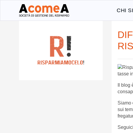
CHI 
DIF
RI
tasse i
Il blog
consap
Siamo c
sui tem
fregatu
Seguici