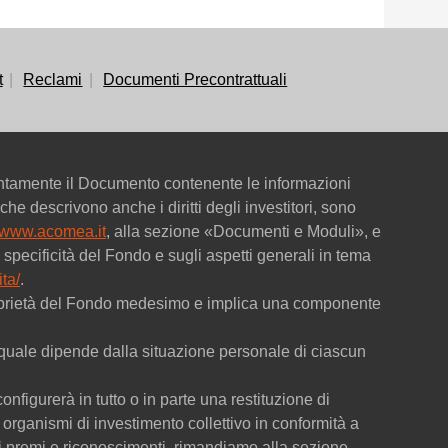
t
Reclami
Documenti Precontrattuali
entamente il Documento contenente le informazioni
che descrivono anche i diritti degli investitori, sono
www.acomea.it
, alla sezione «Documenti e Moduli», e
specificità del Fondo e sugli aspetti generali in tema
ta/
.
 proprietà del Fondo medesimo e implica una componente
 la quale dipende dalla situazione personale di ciascun
onfigurerà in tutto o in parte una restituzione di
organismi di investimento collettivo in conformità a
dei premi e riconoscimenti, rimandiamo alla sezione