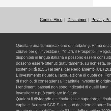
Codice Etico
Disclaimer
Privacy Po
Questa è una comunicazione di marketing. Prima di ado
chiave per gli investitori (il “KID”), il Prospetto, il Re
disponibili in lingua italiana e possono essere consul
possono essere ottenuti gratuitamente, su richiesta, pr
sostenibilità (ESG) ai sensi del Regolamento (UE) 201
L’investimento riguarda l’acquisizione di quote del F
di rischio, di conseguenza il capitale investito in origi
I rendimenti passati non sono indicativi di quelli futuri
investitore e può cambiare in futuro.
Qualora il dividendo distribuito fosse superiore al risult
capitale. Acomea SGR S.p.A. può decidere di porre fine
quanto previsto dall'articolo 93 bis della direttiva 20