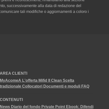
to, successivamente alla data di redazione del
omunicare tali modifiche o aggiornamenti a coloro i
AREA CLIENTI
MyAcomeA
L'offerta Mifid II Clean
Scelta
tradizionale
Collocatori
Documenti e moduli
FAQ
CONTENUTI
News
Diario del fondo
Private Point
Ebook: Difendi