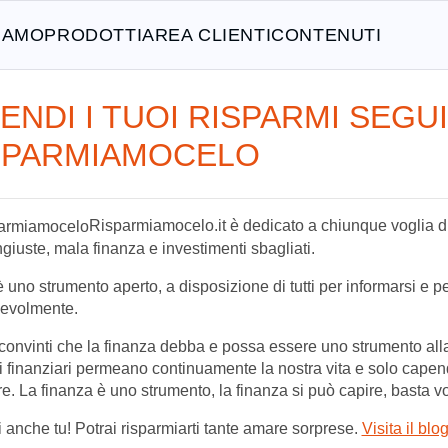
SIAMO
PRODOTTI
AREA CLIENTI
CONTENUTI
ENDI I TUOI RISPARMI SEGUI
SPARMIAMOCELO
Risparmiamocelo.it è dedicato a chiunque voglia di
ngiuste, mala finanza e investimenti sbagliati.
 è uno strumento aperto, a disposizione di tutti per informarsi e p
evolmente.
onvinti che la finanza debba e possa essere uno strumento alla po
i finanziari permeano continuamente la nostra vita e solo capen
re. La finanza è uno strumento, la finanza si può capire, basta v
 anche tu! Potrai risparmiarti tante amare sorprese.
Visita il blo