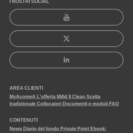
I NOSTRI SOCIAL
AREA CLIENTI
MyAcomeA
L'offerta Mifid II Clean
Scelta
tradizionale
Collocatori
Documenti e moduli
FAQ
CONTENUTI
News
Diario del fondo
Private Point
Ebook: